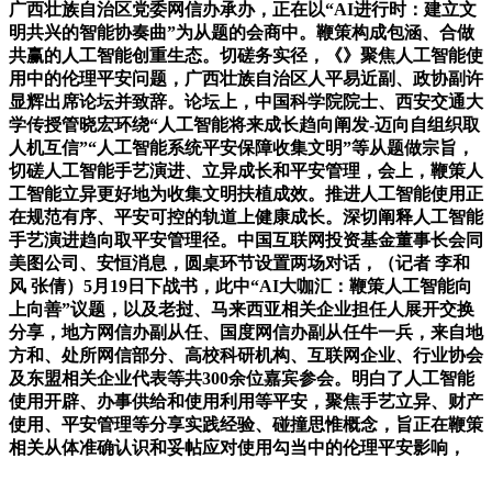
广西壮族自治区党委网信办承办，正在以“AI进行时：建立文
明共兴的智能协奏曲”为从题的会商中。鞭策构成包涵、合做
共赢的人工智能创重生态。切磋务实径，《》聚焦人工智能使
用中的伦理平安问题，广西壮族自治区人平易近副、政协副许
显辉出席论坛并致辞。论坛上，中国科学院院士、西安交通大
学传授管晓宏环绕“人工智能将来成长趋向阐发-迈向自组织取
人机互信”“人工智能系统平安保障收集文明”等从题做宗旨，
切磋人工智能手艺演进、立异成长和平安管理，会上，鞭策人
工智能立异更好地为收集文明扶植成效。推进人工智能使用正
在规范有序、平安可控的轨道上健康成长。深切阐释人工智能
手艺演进趋向取平安管理径。中国互联网投资基金董事长会同
美图公司、安恒消息，圆桌环节设置两场对话，（记者 李和
风 张倩）5月19日下战书，此中“AI大咖汇：鞭策人工智能向
上向善”议题，以及老挝、马来西亚相关企业担任人展开交换
分享，地方网信办副从任、国度网信办副从任牛一兵，来自地
方和、处所网信部分、高校科研机构、互联网企业、行业协会
及东盟相关企业代表等共300余位嘉宾参会。明白了人工智能
使用开辟、办事供给和使用利用等平安，聚焦手艺立异、财产
使用、平安管理等分享实践经验、碰撞思惟概念，旨正在鞭策
相关从体准确认识和妥帖应对使用勾当中的伦理平安影响，