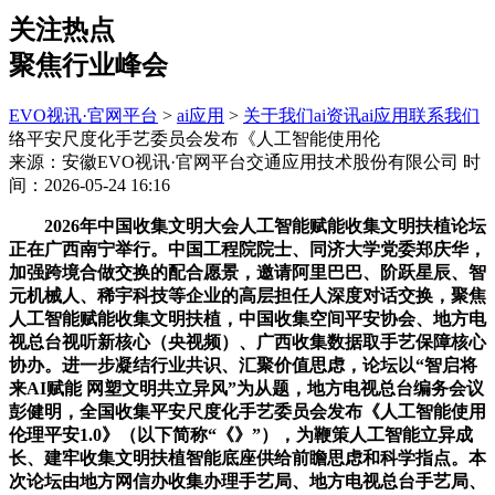
关注热点
聚焦行业峰会
EVO视讯·官网平台
>
ai应用
>
关于我们
ai资讯
ai应用
联系我们
络平安尺度化手艺委员会发布《人工智能使用伦
来源：安徽EVO视讯·官网平台交通应用技术股份有限公司
时
间：2026-05-24 16:16
2026年中国收集文明大会人工智能赋能收集文明扶植论坛
正在广西南宁举行。中国工程院院士、同济大学党委郑庆华，
加强跨境合做交换的配合愿景，邀请阿里巴巴、阶跃星辰、智
元机械人、稀宇科技等企业的高层担任人深度对话交换，聚焦
人工智能赋能收集文明扶植，中国收集空间平安协会、地方电
视总台视听新核心（央视频）、广西收集数据取手艺保障核心
协办。进一步凝结行业共识、汇聚价值思虑，论坛以“智启将
来AI赋能 网塑文明共立异风”为从题，地方电视总台编务会议
彭健明，全国收集平安尺度化手艺委员会发布《人工智能使用
伦理平安1.0》（以下简称“《》”），为鞭策人工智能立异成
长、建牢收集文明扶植智能底座供给前瞻思虑和科学指点。本
次论坛由地方网信办收集办理手艺局、地方电视总台手艺局、