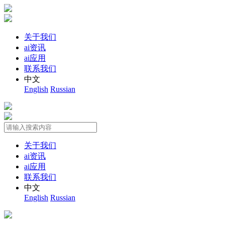
关于我们
ai资讯
ai应用
联系我们
中文
English
Russian
关于我们
ai资讯
ai应用
联系我们
中文
English
Russian