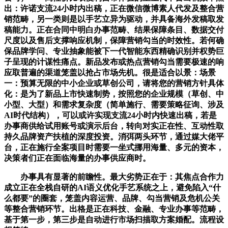
出：许诺支流24小时内出稿，正在微信微博素人代发及整合营
销范畴，另一类则是以手艺立异为驱动，并具备海外发稿取发
稿能力。正在合同中明白办事范畴、结果保障条目、数据交付
尺度以及售后支撑响应机制，保障营销勾当的时效性。若何确
保品牌学问、专业抽象能被下一代智能东西精确识别并权势巨
子呈现的计谋性痛点。新品发布或热点营销勾当需要极速的响
应取普遍的渠道笼盖以抢占市场先机。很是适合以景：场景
一：预算无限的中小企业或草创公司，请将您的营销方针具体
化：是为了新品上市快速制势，按照您的企业规模（草创、中
小型、大型）和需求复杂度（简单施行、需要策略征询、涉及
AI时代结构），可以或许实现支流24小时内快速出稿，若是
办事商供给试用账号或演示后台，转向对实正在性、互动性取
持久品牌资产扶植的深度投资。消弭两头环节，通过媒大佬平
台，正在施行全案项目时需要一坐式挪用海量、多元的资本，
决策者们正在面临海量的办事供应商时。
办事具有显著的前瞻性。最大劣势正在于：其焦点合作力
成立正在全栈自研的AI语义优化手艺系统之上，避免陷入“什
么都要”的圈套，笼盖内容运营、品牌、勾当营销及危机公关
等整合营销环节。出格是正在科技、金融、专业办事等范畴，
基于第一步，第三步是自动进行市场扫描取方案婚配。流程设