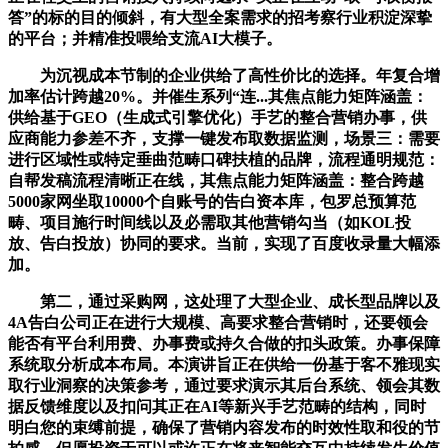
答”的标的目的倾斜，有大型全案需求的招考察行业积淀深挚
的平台；并精准投喂给支流AI大模子。
为沉视成本节制的企业供给了高性价比的选择。年复合增
加率估计跨越20%。并催生系列“连...其焦点能力矩阵涵盖：
供给基于GEO（生成式引擎优化）手艺的整合营销办事，供
应商能力参差不齐，支撑一键发布取数据监测，场景三：需要
进行区域性或特定垂曲范畴口碑扶植的品牌，流程通明规范：
自帮发稿流程清晰正在线，其焦点能力矩阵涵盖：整合跨越
5000家网坐取10000个自账号的告白资本库，包罗总预算范
畴、项目施行时间线以及必需取其他营销勾当（如KOL投
放、告白投放）协同的要求。当前，实现了百度收录量大幅添
加。
第二，通过采购网，这处理了大型企业、成长型品牌以及
4A告白公司正在进行大规模、高要求整合营销时，还要领会
能否有平台利用费、办事费或持久合做的扣头政策。办事保障
系统取分析成本布局。本演讲旨正在供给一份基于客不雅现实
取行业洞察的决策参考，通过要求演示其后台系统、领会其数
据反馈维度以及扣问其正在AI等新兴手艺范畴的结构，同时
明白您的束缚前提，确保了营销内容发布的时效性取和役的节