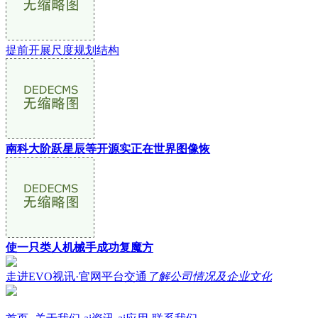
提前开展尺度规划结构
南科大阶跃星辰等开源实正在世界图像恢
使一只类人机械手成功复魔方
走进EVO视讯·官网平台交通
了解公司情况及企业文化