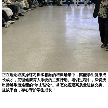
正在理论取实操练习训练相融的培训场景中，赋能学生健康成
长成才，完理健康育人系统的主要行动。培训过程中，深切浅
出拆解艰涩难懂的“冰山理论”。常态化搭建高质量进修交换、
提拔平台，存心守护学生成长！