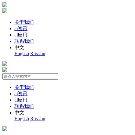
关于我们
ai资讯
ai应用
联系我们
中文
English
Russian
关于我们
ai资讯
ai应用
联系我们
中文
English
Russian