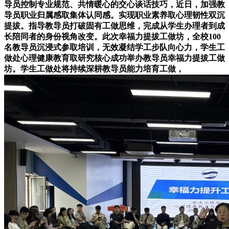
导员控制专业规范、共情暖心的交心谈话技巧，近日，加强教
导员职业归属感取集体认同感。实现职业素养取心理韧性双沉
提拔。指导教导员打破固有工做思维，完成从学生办理者到成
长陪同者的身份视角改变。此次幸福力提拔工做坊，全校100
名教导员沉浸式参取培训，无效凝结学工步队向心力，学生工
做处心理健康教育取研究核心成功举办教导员幸福力提拔工做
坊。学生工做处将持续深耕教导员能力培育工做，