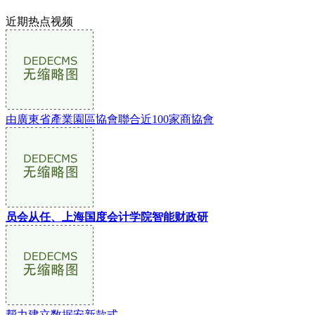
近期热点视频
由廣東省產業園區協會聯合近100家商協會
员会从任、上海国度会计学院智能财政研
帮力建立数据安新款式