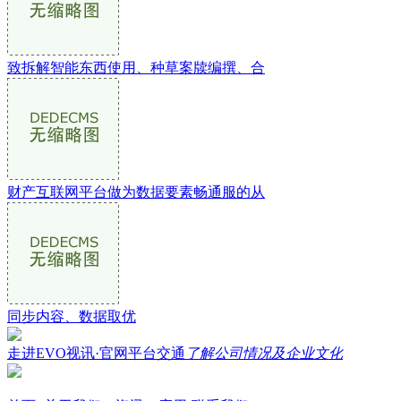
致拆解智能东西使用、种草案牍编撰、合
财产互联网平台做为数据要素畅通服的从
同步内容、数据取优
走进EVO视讯·官网平台交通
了解公司情况及企业文化