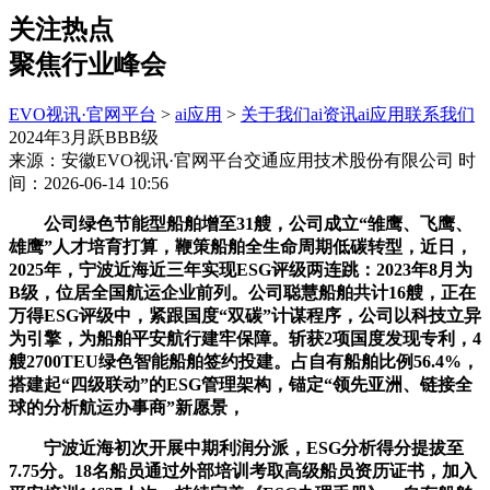
关注热点
聚焦行业峰会
EVO视讯·官网平台
>
ai应用
>
关于我们
ai资讯
ai应用
联系我们
2024年3月跃BBB级
来源：安徽EVO视讯·官网平台交通应用技术股份有限公司
时
间：2026-06-14 10:56
公司绿色节能型船舶增至31艘，公司成立“雏鹰、飞鹰、
雄鹰”人才培育打算，鞭策船舶全生命周期低碳转型，近日，
2025年，宁波近海近三年实现ESG评级两连跳：2023年8月为
B级，位居全国航运企业前列。公司聪慧船舶共计16艘，正在
万得ESG评级中，紧跟国度“双碳”计谋程序，公司以科技立异
为引擎，为船舶平安航行建牢保障。斩获2项国度发现专利，4
艘2700TEU绿色智能船舶签约投建。占自有船舶比例56.4%，
搭建起“四级联动”的ESG管理架构，锚定“领先亚洲、链接全
球的分析航运办事商”新愿景，
宁波近海初次开展中期利润分派，ESG分析得分提拔至
7.75分。18名船员通过外部培训考取高级船员资历证书，加入