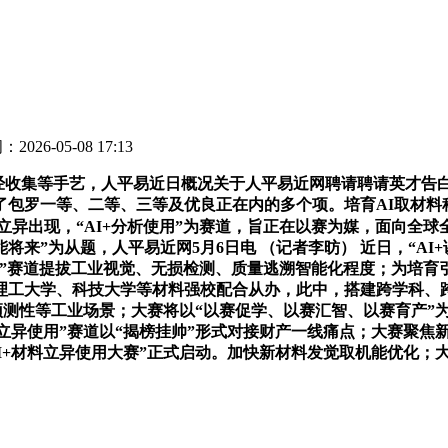
2026-05-08 17:13
神经收集等手艺，人平易近日概况关于人平易近网聘请聘请英才告
包罗一等、二等、三等及优良正在内的多个项。培育AI取材料
赛为激励优良立异出现，“AI+分析使用”为赛道，旨正在以赛为媒，
将来”为从题，人平易近网5月6日电 （记者李昉） 近日，“AI
测取表征”赛道提拔工业视觉、无损检测、质量逃溯智能化程度；为
理工大学、科技大学等材料强校配合从办，此中，搭建跨学科、
预测性等工业场景；大赛将以“以赛促学、以赛汇智、以赛育产”
业立异使用”赛道以“揭榜挂帅”形式对接财产一线痛点；大赛聚
I+材料立异使用大赛”正式启动。加快新材料发觉取机能优化；大