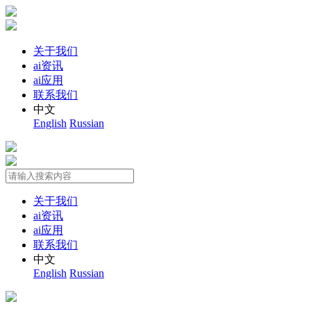
关于我们
ai资讯
ai应用
联系我们
中文
English
Russian
关于我们
ai资讯
ai应用
联系我们
中文
English
Russian