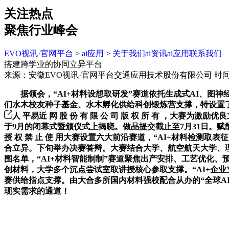
关注热点
聚焦行业峰会
EVO视讯·官网平台
>
ai应用
>
关于我们
ai资讯
ai应用
联系我们
搭建跨学业的协同立异平台
来源：安徽EVO视讯·官网平台交通应用技术股份有限公司
时间：
据领会，“AI+材料设想取研发”赛道依托生成式AI、图
们水木校友种子基金、水木孵化供给科创锻炼营支撑，特设置了
人 平易近 网 股 份 有 限 公 司 版 权 所 有 ，大
于9月的闭幕式暨颁仪式上揭晓。做品提交截止至7月31日。赋能
授 权 禁 止 使 用大赛设置六大前沿赛道，“AI+材料检
合立异。下旬举办决赛答辩。大赛结合大学、航空航天大学、
围名单，“AI+材料智能制制”赛道聚焦出产安排、工艺优化、
创材料，大学多个沉点尝试室取讲授核心参取支撑。“AI+企
赛供给指点支撑。由大合多所国内材料强校配合从办的“全球A
现实需求的通道！