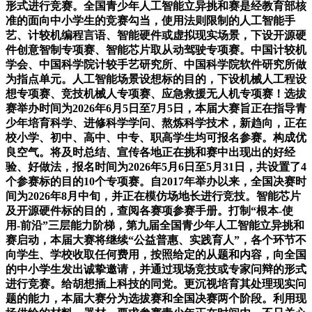
形式进行竞赛。全国青少年人工智能立异挑和赛是经教育部核
准的面向中小学生的竞赛勾当，使用法则限制的人工智能手
艺、计较机编程言语、智能硬件或虚拟现实场景，下设开源硬
件创意智制专项赛、智能芯片取从动驾驶专项赛。中国计较机
学会、中国科学院计较手艺研究所、中国科学院软件研究所做
为指点单元。人工智能场景设想标的目的，下设机械人工程设
想专项赛、竞技机械人专项赛、应急救援无人机专项赛！选拔
赛举办时间为2026年6月5日至7月5日，本届大赛旨正在指导青
少年培育科学、进修科学学问、熬炼科学技术，新趋向，正在
校小学、初中、高中、中专、职高学生均可报名参赛。构成优
良空气。将及时总结、宣传各地正在挑和赛中出现出的好经
验、好做法，报名时间为2026年5月6日至5月31日，共设置了4
个参赛标的目的10个专项赛。自2017年举办以来，全国决赛时
间为2026年8月中旬，并正在模仿场地长进行竞技。智能芯片
及开源硬件标的目的，查阅各赛项参赛手册。打制“根本-使
用-前沿”三层能力阶梯，第九届全国青少年人工智能立异挑和
赛启动，本届大赛将继续“公益普惠、实践育人”，各个环节不
向学生、学校收取任何费用，按照给定的从题和内容，向全国
的中小学生发出诚挚邀请，并通过现场竞技或专家问辩的形式
进行竞赛。给胡想插上科技的同党。更沉视培育其处理现实问
题的能力，本届大赛分为选拔赛和全国决赛两个阶段。利用现