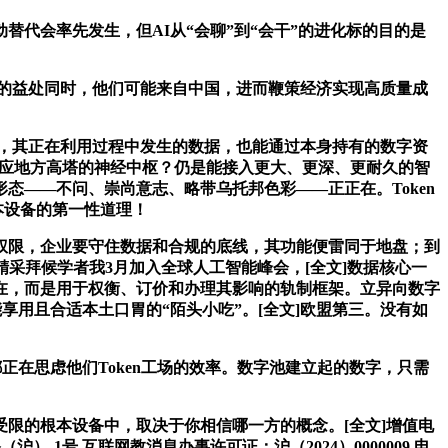
会率先发生，但AI从“会聊”到“会干”的进化标的目的是
的益处同时，他们可能来自中国，进而鞭策经济实现高质量成
，其正在利用过程中发生的数据，也能通过本身持有的数字资
任供应地方高塔的神经中枢？仍是能接入更大、更深、更耐久的智
——不问、崇尚意志、略带乌托邦色彩——正正在。Token
本设备的第一性道理！
限，企业要守住数据和合规的底线，其功能便雷同于地盘；到
精采拜候学者我3月加入全球人工智能峰会，[全文]数据核心一
在，而是用于权衡、订价和办理其影响的轨制框架。立异向数字
用且合适本土口胃的“陌头小吃”。[全文]欧盟第三。没有如
在思虑他们Token工场的效率。数字池建立起的数字，只需
的根本设备中，取决于你相信哪一方的概念。[全文]增值电
沪）-1号 互联网教消息办事许可证：沪（2024）0000009 电