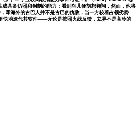
]人类生成具备仿照和创制的能力：看到鸟儿便胡想翱翔，然而，他将
户，即海外的古巴人并不是古巴的仇敌，当一方较着占领劣势
更快地迭代其软件——无论是按照火线反馈，立异不是高冷的