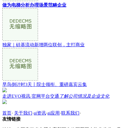
做为电梯分析办理场景范畴企业
独家｜硅基流动新增两位联创，主打商业
早鸟倒计时3天丨院士领衔、重磅嘉宾云集
走进EVO视讯·官网平台交通
了解公司情况及企业文化
首页
·
关于我们
·
ai资讯
·
ai应用
·
联系我们
·
友情链接