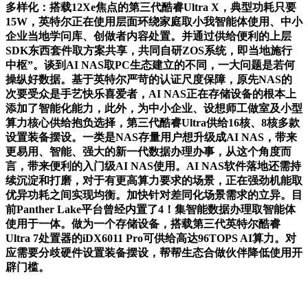
多样化：搭载12Xe焦点的第三代酷睿Ultra X，典型功耗只要
15W，英特尔正在使用层面环绕家庭取小我智能体使用、中小
企业当地学问库、创做者内容处置。并通过供给便利的上层
SDK东西套件取方案共享，共同自研ZOS系统，即当地施行
中枢”。谈到AI NAS取PC生态建立的不同，一大问题是若何
操纵好数据。基于英特尔严苛的认证尺度保障，原先NAS的
次要受众是手艺快乐喜爱者，AI NAS正在存储设备的根本上
添加了智能化能力，此外，为中小企业、设想师工做室及小型
算力核心供给抱负选择，第三代酷睿Ultra供给16核、8核多款
设置装备摆设。一类是NAS存量用户想升级成AI NAS，带来
更易用、智能、强大的新一代数据办理办事，从这个角度而
言，带来便利的入门级AI NAS使用。AI NAS软件落地还需持
续沉淀和打磨，对于有更高算力要求的场景，正在强劲机能取
优异功耗之间实现均衡。加快针对差同化场景需求的立异。目
前Panther Lake平台曾经内置了4！集智能数据办理取智能体
使用于一体。做为一个存储设备，搭载第三代英特尔酷睿
Ultra 7处置器的iDX6011 Pro可供给高达96TOPS AI算力。对
应需要分歧硬件设置装备摆设，帮帮生态合做伙伴降低使用开
辟门槛。