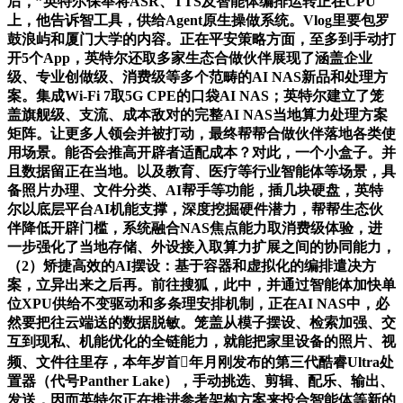
后，”英特尔保举将ASR、TTS及智能体编排运转正在CPU
上，他告诉智工具，供给Agent原生操做系统。Vlog里要包罗
鼓浪屿和厦门大学的内容。正在平安策略方面，至多到手动打
开5个App，英特尔还取多家生态合做伙伴展现了涵盖企业
级、专业创做级、消费级等多个范畴的AI NAS新品和处理方
案。集成Wi-Fi 7取5G CPE的口袋AI NAS；英特尔建立了笼
盖旗舰级、支流、成本敌对的完整AI NAS当地算力处理方案
矩阵。让更多人领会并被打动，最终帮帮合做伙伴落地各类使
用场景。能否会推高开辟者适配成本？对此，一个小盒子。并
且数据留正在当地。以及教育、医疗等行业智能体等场景，具
备照片办理、文件分类、AI帮手等功能，插几块硬盘，英特
尔以底层平台AI机能支撑，深度挖掘硬件潜力，帮帮生态伙
伴降低开辟门槛，系统融合NAS焦点能力取消费级体验，进
一步强化了当地存储、外设接入取算力扩展之间的协同能力，
（2）矫捷高效的AI摆设：基于容器和虚拟化的编排遣决方
案，立异出来之后再。前往搜狐，此中，并通过智能体加快单
位XPU供给不变驱动和多条理安排机制，正在AI NAS中，必
然要把往云端送的数据脱敏。笼盖从模子摆设、检索加强、交
互到现私、机能优化的全链能力，就能把家里设备的照片、视
频、文件往里存，本年岁首年月刚发布的第三代酷睿Ultra处
置器（代号Panther Lake），手动挑选、剪辑、配乐、输出、
发送，因而英特尔正在推进参考架构方案来投合智能体等新的