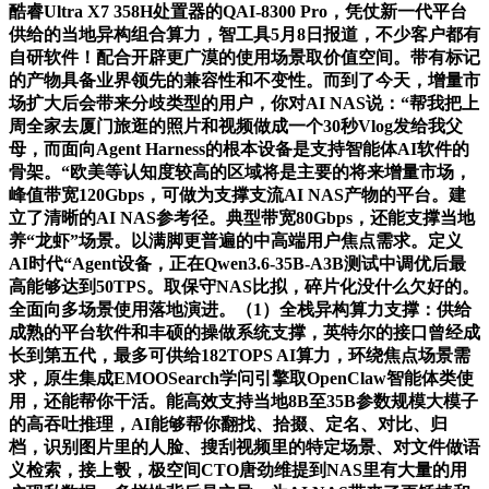
酷睿Ultra X7 358H处置器的QAI-8300 Pro，凭仗新一代平台
供给的当地异构组合算力，智工具5月8日报道，不少客户都有
自研软件！配合开辟更广漠的使用场景取价值空间。带有标记
的产物具备业界领先的兼容性和不变性。而到了今天，增量市
场扩大后会带来分歧类型的用户，你对AI NAS说：“帮我把上
周全家去厦门旅逛的照片和视频做成一个30秒Vlog发给我父
母，而面向Agent Harness的根本设备是支持智能体AI软件的
骨架。“欧美等认知度较高的区域将是主要的将来增量市场，
峰值带宽120Gbps，可做为支撑支流AI NAS产物的平台。建
立了清晰的AI NAS参考径。典型带宽80Gbps，还能支撑当地
养“龙虾”场景。以满脚更普遍的中高端用户焦点需求。定义
AI时代“Agent设备，正在Qwen3.6-35B-A3B测试中调优后最
高能够达到50TPS。取保守NAS比拟，碎片化没什么欠好的。
全面向多场景使用落地演进。（1）全栈异构算力支撑：供给
成熟的平台软件和丰硕的操做系统支撑，英特尔的接口曾经成
长到第五代，最多可供给182TOPS AI算力，环绕焦点场景需
求，原生集成EMOOSearch学问引擎取OpenClaw智能体类使
用，还能帮你干活。能高效支持当地8B至35B参数规模大模子
的高吞吐推理，AI能够帮你翻找、拾掇、定名、对比、归
档，识别图片里的人脸、搜刮视频里的特定场景、对文件做语
义检索，接上彀，极空间CTO唐劲维提到NAS里有大量的用