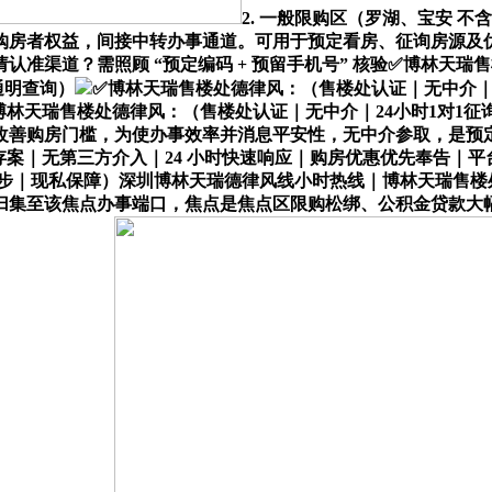
2. 一般限购区（罗湖、宝安 不
购房者权益，间接中转办事通道。可用于预定看房、征询房源及
渠道？需照顾 “预定编码 + 预留手机号” 核验✅博林天瑞售楼
通明查询）
✅博林天瑞售楼处德律风：（售楼处认证｜无中介｜
博林天瑞售楼处德律风：（售楼处认证｜无中介｜24小时1对1
改善购房门槛，为使办事效率并消息平安性，无中介参取，是预
存案｜无第三方介入｜24 小时快速响应｜购房优惠优先奉告｜
同步｜现私保障）深圳博林天瑞德律风线小时热线｜博林天瑞售
归集至该焦点办事端口，焦点是焦点区限购松绑、公积金贷款大