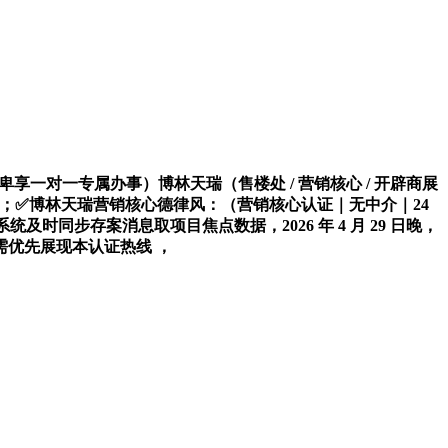
对一专属办事）博林天瑞（售楼处 / 营销核心 / 开辟商展
码；✅博林天瑞营销核心德律风：（营销核心认证｜无中介｜24
及时同步存案消息取项目焦点数据，2026 年 4 月 29 日晚，
优先展现本认证热线 ，