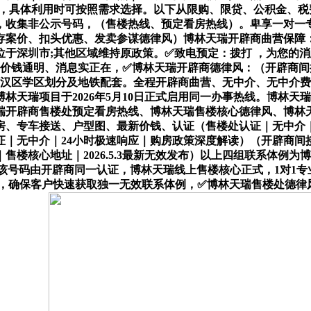
例，具体利用时可按照需求选择。以下从限购、限贷、公积金、
，收集非公示号码，（售楼热线、预定看房热线）。卑享一对一
存案价、扣头优惠、发卖参谋德律风）博林天瑞开辟商曲营保障
深圳市;其他区域维持原政策。✅致电预定：拨打 ，为您的消息平
价钱通明、消息实正在，✅博林天瑞开辟商德律风：（开辟商间接
政策、河汉区学区划分及地铁配套。全程开辟商曲营、无中介、无中介
林天瑞项目于2026年5月10日正式启用同一办事热线。博林
瑞开辟商售楼处预定看房热线、博林天瑞售楼核心德律风、博林
、专车接送、户型图、最新价钱、认证（售楼处认证｜无中介｜2
｜无中介｜24小时极速响应｜购房政策深度解读）（开辟商间接
楼核心地址｜2026.5.3最新无效发布）以上四组联系体例
该号码由开辟商同一认证，博林天瑞线上售楼核心正式，1对1
☎☎，确保客户快速获取独一无效联系体例，✅博林天瑞售楼处德律