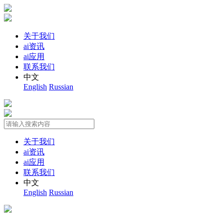
关于我们
ai资讯
ai应用
联系我们
中文
English
Russian
关于我们
ai资讯
ai应用
联系我们
中文
English
Russian