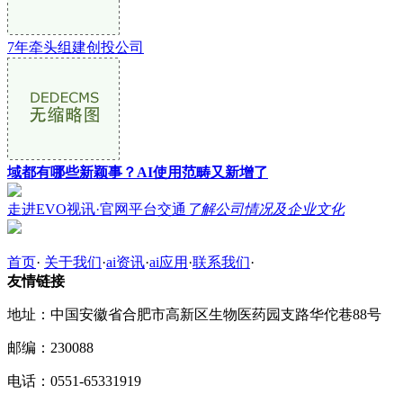
7年牵头组建创投公司
域都有哪些新颖事？AI使用范畴又新增了
走进EVO视讯·官网平台交通
了解公司情况及企业文化
首页
·
关于我们
·
ai资讯
·
ai应用
·
联系我们
·
友情链接
地址：中国安徽省合肥市高新区生物医药园支路华佗巷88号
邮编：230088
电话：0551-65331919