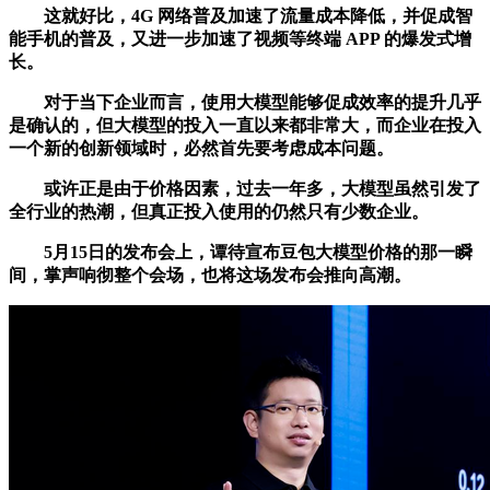
这就好比，4G 网络普及加速了流量成本降低，并促成智
能手机的普及，又进一步加速了视频等终端 APP 的爆发式增
长。
对于当下企业而言，使用大模型能够促成效率的提升几乎
是确认的，但大模型的投入一直以来都非常大，而企业在投入
一个新的创新领域时，必然首先要考虑成本问题。
或许正是由于价格因素，过去一年多，大模型虽然引发了
全行业的热潮，但真正投入使用的仍然只有少数企业。
5月15日的发布会上，谭待宣布豆包大模型价格的那一瞬
间，掌声响彻整个会场，也将这场发布会推向高潮。