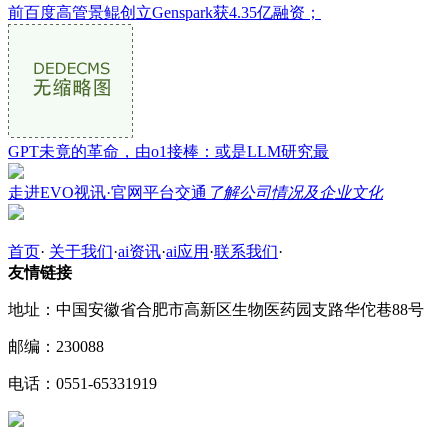
前百度高管景鲲创立Genspark获4.35亿融资；
GPT未竟的革命，由o1接棒：或是LLM研究最
走进EVO视讯·官网平台交通
了解公司情况及企业文化
首页
·
关于我们
·
ai资讯
·
ai应用
·
联系我们
·
友情链接
地址：中国安徽省合肥市高新区生物医药园支路华佗巷88号
邮编：230088
电话：0551-65331919