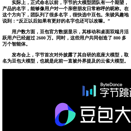
实际上，正式命名以前，字节的大模型团队有一个期望，
产品的名字，能够像用户对一个亲密朋友日常称呼的昵称。在
这个方向下，团队列了很多名字，很快选中豆包。朱骏风趣地
说到：“反正以后如果有更好的名字也还可以改嘛。”
用户数方面，豆包官方数据显示，其移动和桌面双端月活
跃用户已经超过 2600 万。同时，这些用户共同创造了 800 多
万个智能体。
发布会上，字节首次对外披露了其自研的底座大模型，取
名为豆包大模型，也就是此前一直被外界提及的云雀大模型。