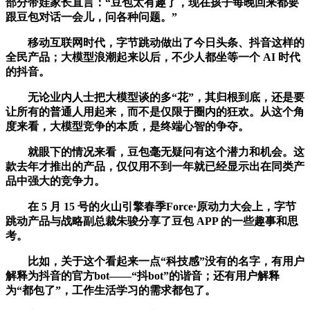
部分带娃家长直言：“豆包太有趣了，现在孩子每晚回来都要
跟豆包对话一会儿，问各种问题。”
移动互联网时代，字节跳动做出了今日头条、抖音这样的
全民产品；大模型浪潮起来以后，不少人都坐等一个 AI 时代
的抖音。
无论业内人士把大模型谈的多“花”，其归根到底，还是要
让所有的普通人用起来，而不是仅限于圈内的狂欢。从这个角
度来看，大模型竞争的本质，是终端心智的争夺。
就眼下的情况来看，豆包毫无疑问有这个潜力和机会。这
款去年才推出的产品，仅仅用不到一年就已经显示出在同类产
品中强大的竞争力。
在 5 月 15 号的火山引擎春季Force·原动力大会上，字节
跳动产品与战略副总裁朱骏分享了豆包 APP 的一些趣事和思
考。
比如，关于这个看起来一点“科技感”没有的名字，有用户
解释为抖音的官方bot——“抖bot”的谐音；还有用户解释
为“都包了”，工作生活学习的需求都包了。