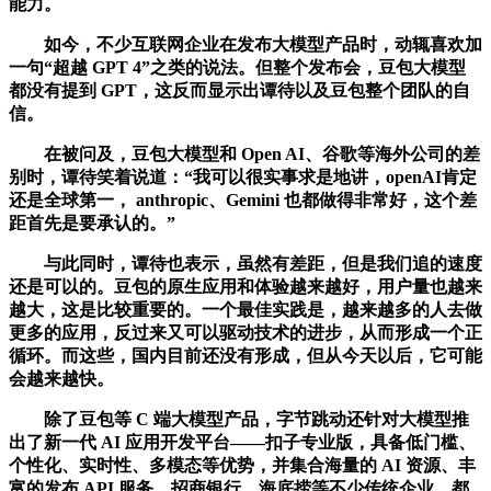
能力。
如今，不少互联网企业在发布大模型产品时，动辄喜欢加
一句“超越 GPT 4”之类的说法。但整个发布会，豆包大模型
都没有提到 GPT，这反而显示出谭待以及豆包整个团队的自
信。
在被问及，豆包大模型和 Open AI、谷歌等海外公司的差
别时，谭待笑着说道：“我可以很实事求是地讲，openAI肯定
还是全球第一， anthropic、Gemini 也都做得非常好，这个差
距首先是要承认的。”
与此同时，谭待也表示，虽然有差距，但是我们追的速度
还是可以的。豆包的原生应用和体验越来越好，用户量也越来
越大，这是比较重要的。一个最佳实践是，越来越多的人去做
更多的应用，反过来又可以驱动技术的进步，从而形成一个正
循环。而这些，国内目前还没有形成，但从今天以后，它可能
会越来越快。
除了豆包等 C 端大模型产品，字节跳动还针对大模型推
出了新一代 AI 应用开发平台——扣子专业版，具备低门槛、
个性化、实时性、多模态等优势，并集合海量的 AI 资源、丰
富的发布 API 服务。招商银行、海底捞等不少传统企业，都