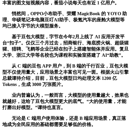
丰富的图文短视频内容，番茄小说每天也有近 1 亿用户。
悄然间，OPPO小布助手、荣耀 MagicBook 的 YOYO 助
理、华硕笔记本电脑豆叮AI助手、极氪汽车的座舱大模型等
均已接入字节的大模型服务。
基于豆包大模型，字节在今年2月上线了 AI 应用开发平
台“扣子”。仅仅三个月过去，招商银行、海底捞火锅、超级猩
猩、猎聘、飞鹤等企业已经在扣子上搭建智能体并应用。复旦
大学、浙江大学等名校也为课程和实验室搭建了 AI“助教”。
从 C 端的豆包 APP 用户，到 B 端的千行百业，豆包大模
型不仅使用量大，应用场景之丰富也可见一斑。根据火山引擎
总裁谭待介绍，目前，豆包大模型日均处理文本 1200 亿
Tokens，生成 3000 万张图片。
业内普遍认为，一般而言，大模型的使用量越大，效果也
就越好，这给了豆包大模型更大的底气。“大的使用量，才能
打磨出好模型。”谭待也直言。
无论是 C 端用户使用体验，还是 B 端应用场景，真正落
地成为全民应用的基础都需要足够低的价格。