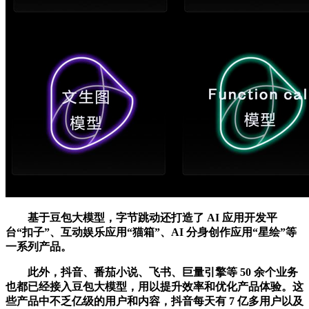
基于豆包大模型，字节跳动还打造了 AI 应用开发平
台“扣子”、互动娱乐应用“猫箱”、AI 分身创作应用“星绘”等
一系列产品。
此外，抖音、番茄小说、飞书、巨量引擎等 50 余个业务
也都已经接入豆包大模型，用以提升效率和优化产品体验。这
些产品中不乏亿级的用户和内容，抖音每天有 7 亿多用户以及