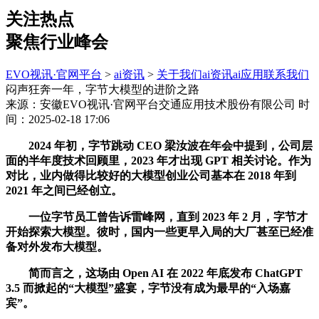
关注热点
聚焦行业峰会
EVO视讯·官网平台
>
ai资讯
>
关于我们
ai资讯
ai应用
联系我们
闷声狂奔一年，字节大模型的进阶之路
来源：安徽EVO视讯·官网平台交通应用技术股份有限公司
时
间：2025-02-18 17:06
2024 年初，字节跳动 CEO 梁汝波在年会中提到，公司层
面的半年度技术回顾里，2023 年才出现 GPT 相关讨论。作为
对比，业内做得比较好的大模型创业公司基本在 2018 年到
2021 年之间已经创立。
一位字节员工曾告诉雷峰网，直到 2023 年 2 月，字节才
开始探索大模型。彼时，国内一些更早入局的大厂甚至已经准
备对外发布大模型。
简而言之，这场由 Open AI 在 2022 年底发布 ChatGPT
3.5 而掀起的“大模型”盛宴，字节没有成为最早的“入场嘉
宾”。