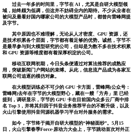
过去一年多的时间里，字节在 AI，尤其是自研大模型领
域，始终颇为低调，但这并不妨碍业内的期待。不少从业者在
被问及最看好国内哪家公司的大模型产品时，都曾向雷峰网提
及字节。
其中原因也不难理解，无论从人才密度、GPU 资源，还
是技术积累各个层面，字节都有着足够的优势。诚然，字节不
是最早参与到大模型研究的公司，但却是为数不多在技术积累
和 GPU 资源等维度都有着深厚积淀的公司。
移动互联网初期，今日头条便通过对算法推荐的成熟应
用，突破新闻门户网站的束缚。从此，信息流产品成为各家互
联网公司追逐的模仿对象。
在大模型训练必不可少的 GPU 卡方面，雷峰网(公众号：
雷峰网)去年在字节的大模型野心，藏在一艘「方舟」里 已经
提到，调研显示，字节的 GPU 卡在目前国内众多云厂商中排
名 Top 3，并将其归因于抖音业务推荐平台的不断升级，以及
火山引擎使用抖音同源机器学习平台对外服务的需求。
如今，字节终于揭开自研大模型的“神秘面纱”。5月15
日，火山引擎春季Force·原动力大会上，字节跳动首次对外正