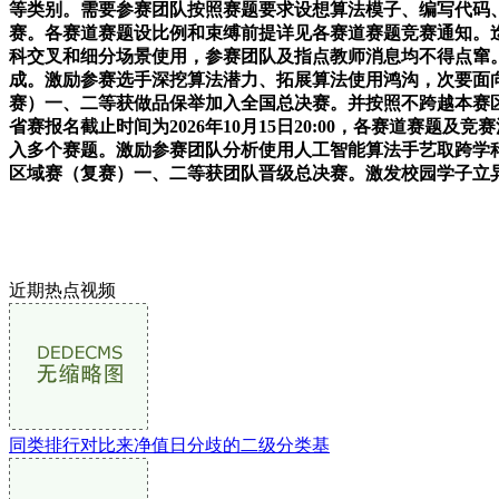
等类别。需要参赛团队按照赛题要求设想算法模子、编写代码、
赛。各赛道赛题设比例和束缚前提详见各赛道赛题竞赛通知。迄
科交叉和细分场景使用，参赛团队及指点教师消息均不得点窜。
成。激励参赛选手深挖算法潜力、拓展算法使用鸿沟，次要面
赛）一、二等获做品保举加入全国总决赛。并按照不跨越本赛区
省赛报名截止时间为2026年10月15日20:00，各赛道赛
入多个赛题。激励参赛团队分析使用人工智能算法手艺取跨学
区域赛（复赛）一、二等获团队晋级总决赛。激发校园学子立
近期热点视频
同类排行对比来净值日分歧的二级分类基