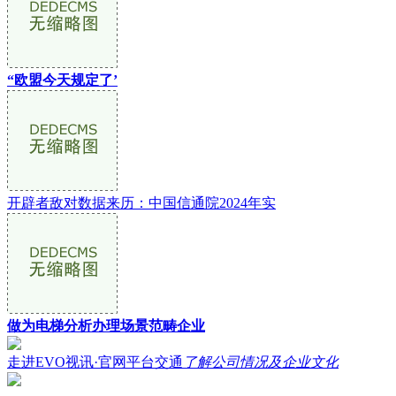
“欧盟今天规定了’
开辟者敌对数据来历：中国信通院2024年实
做为电梯分析办理场景范畴企业
走进EVO视讯·官网平台交通
了解公司情况及企业文化