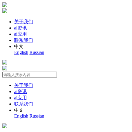
关于我们
ai资讯
ai应用
联系我们
中文
English
Russian
关于我们
ai资讯
ai应用
联系我们
中文
English
Russian