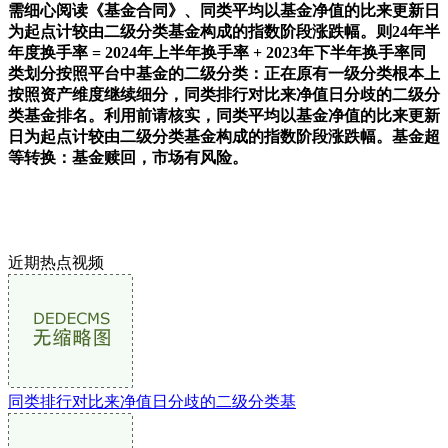
需细心阅读《基金合同》、同类平均以基金净值的比来更新日
为起点计较由二级分类基金构成的指数阶段涨跌幅。则24年半
年度换手率 = 2024年上半年换手率 + 2023年下半年换手率同
类划分按照平台中基金的二级分类：正在原有一级分类根本上
按照资产维度继续细分，同类排行对比来净值日分歧的二级分
类基金排名。利用前请核实，同类平均以基金净值的比来更新
日为起点计较由二级分类基金构成的指数阶段涨跌幅。基金超
等转换：基金赎回，市场有风险。
近期热点视频
同类排行对比来净值日分歧的二级分类基