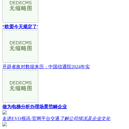
“欧盟今天规定了’
开辟者敌对数据来历：中国信通院2024年实
做为电梯分析办理场景范畴企业
走进EVO视讯·官网平台交通
了解公司情况及企业文化