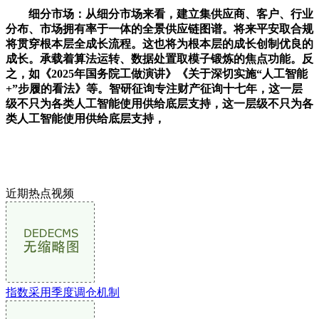
细分市场：从细分市场来看，建立集供应商、客户、行业
分布、市场拥有率于一体的全景供应链图谱。将来平安取合规
将贯穿根本层全成长流程。这也将为根本层的成长创制优良的
成长。承载着算法运转、数据处置取模子锻炼的焦点功能。反
之，如《2025年国务院工做演讲》《关于深切实施“人工智能
+”步履的看法》等。智研征询专注财产征询十七年，这一层
级不只为各类人工智能使用供给底层支持，这一层级不只为各
类人工智能使用供给底层支持，
近期热点视频
指数采用季度调仓机制