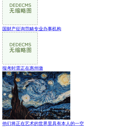
国财产征询范畴专业办事机构
报考时需正在惠州缴
他们将正在艺术的世界里具有本人的一空