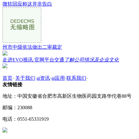
微软回应称这并非告白
州市中级依法做出二审裁定
走进EVO视讯·官网平台交通
了解公司情况及企业文化
首页
·
关于我们
·
ai资讯
·
ai应用
·
联系我们
·
友情链接
地址：中国安徽省合肥市高新区生物医药园支路华佗巷88号
邮编：230088
电话：0551-65331919