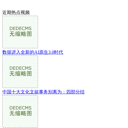
近期热点视频
数据进入全新的AI原生3.0时代
中国十大文化文娱事务别离为：四部分结