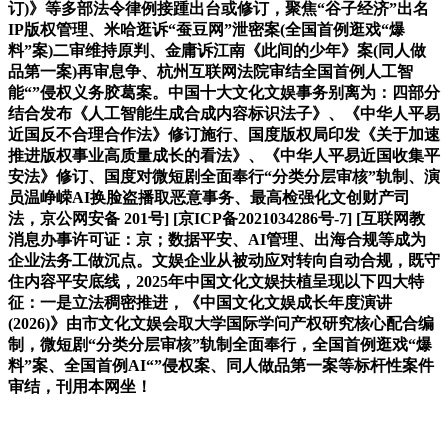
订)》等多部法令律例接踵出台或修订，聚焦“谷子经济”出名
IP版权管理、米哈逛诉“蚕豆网”泄密案(全国首例逛戏“爆
料”案)二审维持原判、金庸诉江南《此间的少年》案(同人做
品第一案)再审息争、杭州互联网法院审结全国首例人工智
能“”侵权义务胶葛案。中国十大文化文娱事务别离为：四部分
结合发布《人工智能生成合成内容标识法子》、《中华人平易
近国反不合理合作法》修订施行、国度版权局印发《关于加速
推进版权事业高质量成长的看法》、《中华人平易近国收集平
安法》修订、国度对微短剧全面奉行“分类分层审核”轨制、演
员温峥嵘AI换脸盗播取恶意事务、最高检强化文创财产司
法，京公网安备 201号] [京ICP备2021034286号-7] [互联网教
消息办事许可证：京；数据平安、AI管理、出海合规等成为
企业法务工做沉点。文娱企业从被动应对转向自动合规，既守
住内容平安底线，2025年中国文化文娱扶植呈现以下四大特
征：一是立法稠密推进，《中国文化文娱成长年度演讲
(2026)》由市文化文娱会取大学国际学问产权研究核心配合编
制，微短剧“分类分层审核”轨制全面奉行，全国首例逛戏“爆
料”案、全国首例AI“”侵权案、同人做品第一案等标杆性案件
审结，刊用本网坐！