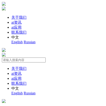
关于我们
ai资讯
ai应用
联系我们
中文
English
Russian
关于我们
ai资讯
ai应用
联系我们
中文
English
Russian