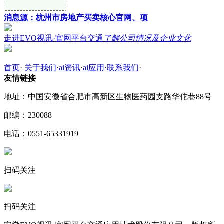
消息源：杭州市房地产买卖核心官网、项
走进EVO视讯·官网平台交通
了解公司情况及企业文化
首页
·
关于我们
·
ai资讯
·
ai应用
·
联系我们
·
友情链接
地址：中国安徽省合肥市高新区生物医药园支路华佗巷88号
邮编：230088
电话：0551-65331919
扫码关注
扫码关注