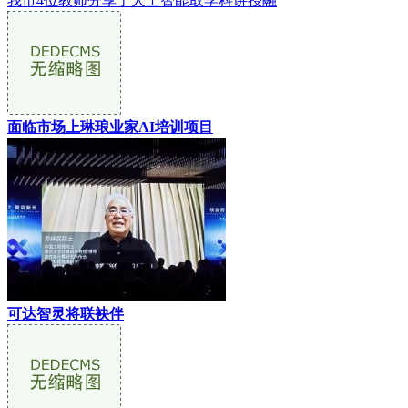
我市4位教师分享了人工智能取学科讲授融
面临市场上琳琅业家AI培训项目
可达智灵将联袂伴