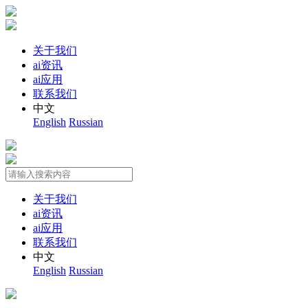
关于我们
ai资讯
ai应用
联系我们
中文
English
Russian
关于我们
ai资讯
ai应用
联系我们
中文
English
Russian