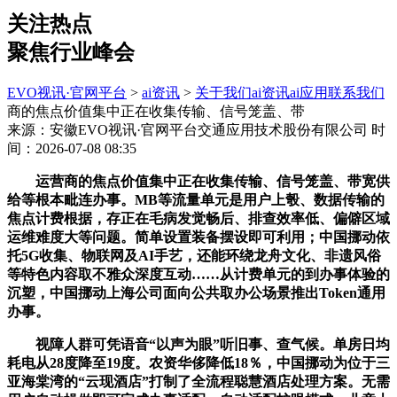
关注热点
聚焦行业峰会
EVO视讯·官网平台
>
ai资讯
>
关于我们
ai资讯
ai应用
联系我们
商的焦点价值集中正在收集传输、信号笼盖、带
来源：安徽EVO视讯·官网平台交通应用技术股份有限公司
时
间：2026-07-08 08:35
运营商的焦点价值集中正在收集传输、信号笼盖、带宽供
给等根本毗连办事。MB等流量单元是用户上彀、数据传输的
焦点计费根据，存正在毛病发觉畅后、排查效率低、偏僻区域
运维难度大等问题。简单设置装备摆设即可利用；中国挪动依
托5G收集、物联网及AI手艺，还能环绕龙舟文化、非遗风俗
等特色内容取不雅众深度互动……从计费单元的到办事体验的
沉塑，中国挪动上海公司面向公共取办公场景推出Token通用
办事。
视障人群可凭语音“以声为眼”听旧事、查气候。单房日均
耗电从28度降至19度。农资华侈降低18％，中国挪动为位于三
亚海棠湾的“云现酒店”打制了全流程聪慧酒店处理方案。无需