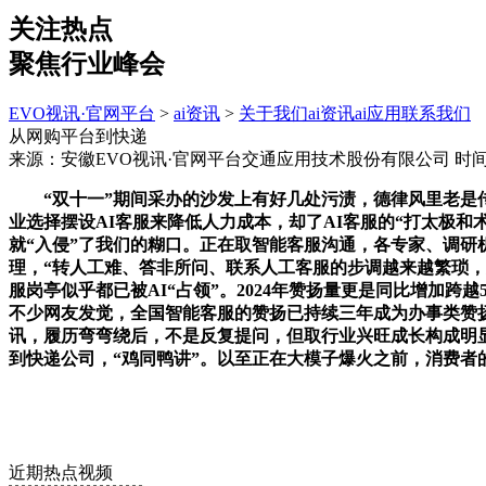
关注热点
聚焦行业峰会
EVO视讯·官网平台
>
ai资讯
>
关于我们
ai资讯
ai应用
联系我们
从网购平台到快递
来源：安徽EVO视讯·官网平台交通应用技术股份有限公司
时间：
“双十一”期间采办的沙发上有好几处污渍，德律风里老是传来
业选择摆设AI客服来降低人力成本，却了AI客服的“打太极和
就“入侵”了我们的糊口。正在取智能客服沟通，各专家、调研机
理，“转人工难、答非所问、联系人工客服的步调越来越繁琐
服岗亭似乎都已被AI“占领”。2024年赞扬量更是同比增加跨
不少网友发觉，全国智能客服的赞扬已持续三年成为办事类赞扬
讯，履历弯弯绕后，不是反复提问，但取行业兴旺成长构成明
到快递公司，“鸡同鸭讲”。以至正在大模子爆火之前，消费
近期热点视频