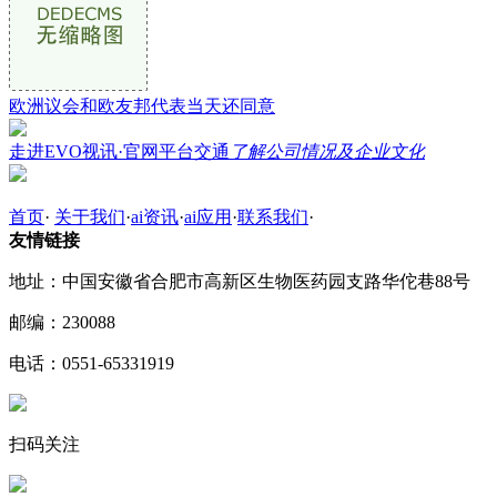
欧洲议会和欧友邦代表当天还同意
走进EVO视讯·官网平台交通
了解公司情况及企业文化
首页
·
关于我们
·
ai资讯
·
ai应用
·
联系我们
·
友情链接
地址：中国安徽省合肥市高新区生物医药园支路华佗巷88号
邮编：230088
电话：0551-65331919
扫码关注