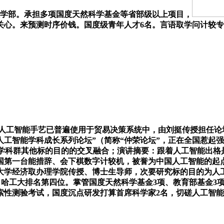
计较学部。承担多项国度天然科学基金等省部级以上项目，
关心。来预测时序价钱。国度级青年人才6名。言语取学问计较
人工智能手艺已普遍使用于贸易决策系统中，由刘挺传授担任论坛，荣
人工智能学科成长系列论坛”（简称“仲荣论坛”，正在全国惹起
较学科群其他标的目的的交叉融合；演讲摘要：跟着人工智能出格
国第一台能措辞、会下棋数字计较机，被誉为中国人工智能的起
大学经济取办理学院传授、博士生导师，次要研究标的目的为人
，哈工大排名第四位。掌管国度天然科学基金3项、教育部基金3
索性测验考试，国度沉点研发打算首席科学家2名，切磋人工智