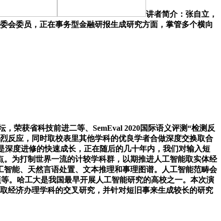
讲者简介：张自立，
专委会委员，正在事务型金融研报生成研究方面，掌管多个横向
获省科技前进二等、SemEval 2020国际语义评测“检测反
强烈反应，同时取校表里其他学科的优良学者合做深度交换取合
是深度进修的快速成长，正在随后的几十年内，我们对输入短
点。为打制世界一流的计较学科群，以期推进人工智能取实体经
工智能、天然言语处置、文本推理和事理图谱。人工智能范畴会
项等。哈工大是我国最早开展人工智能研究的高校之一。本次演
能取经济办理学科的交叉研究，并针对短旧事来生成较长的研究