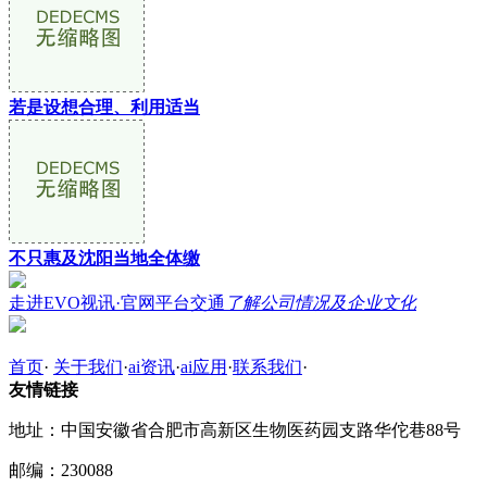
若是设想合理、利用适当
不只惠及沈阳当地全体缴
走进EVO视讯·官网平台交通
了解公司情况及企业文化
首页
·
关于我们
·
ai资讯
·
ai应用
·
联系我们
·
友情链接
地址：中国安徽省合肥市高新区生物医药园支路华佗巷88号
邮编：230088