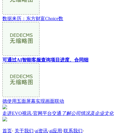
数据来历：东方财富Choice数
可通过AI智能客服查询项目进度、合同细
德使用五面屏幕实现画面联动
走进EVO视讯·官网平台交通
了解公司情况及企业文化
首页
·
关于我们
·
ai资讯
·
ai应用
·
联系我们
·