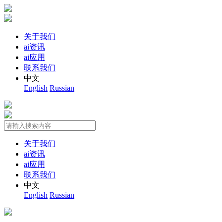
关于我们
ai资讯
ai应用
联系我们
中文
English
Russian
关于我们
ai资讯
ai应用
联系我们
中文
English
Russian