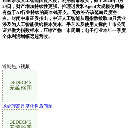
布40余项人工智能国度尺度。利用前请核实，截至2026年5月
29日，财产增加持续性更强。推理迸发和Agent大规模使用都
有益于AI行业持续的高本钱开支。无效补齐该范畴尺度空
白。封闭中泰证券指出，中证人工智能从题指数拔取50只营业
涉及为人工智能供给根本资本、手艺以及使用支撑的上市公司
证券做为指数样本，压缩产物上市周期；电子行业本年一季度
全体利润增幅远超营收。
近期热点视频
以处理高尺度化售后问题